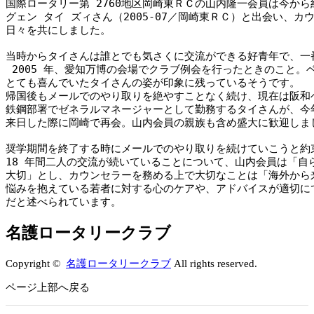
国際ロータリー第 2760地区岡崎東ＲＣの山内隆一会員は今から約 
グェン タイ ズィさん（2005-07／岡崎東ＲＣ）と出会い、カウ
日々を共にしました。

当時からタイさんは誰とでも気さくに交流ができる好青年で、一番
 2005 年、愛知万博の会場でクラブ例会を行ったときのこと。
とても喜んでいたタイさんの姿が印象に残っているそうです。

帰国後もメールでのやり取りを絶やすことなく続け、現在は阪和ベ
鉄鋼部署でゼネラルマネージャーとして勤務するタイさんが、今年の
来日した際に岡崎で再会。山内会員の親族も含め盛大に歓迎しまし
奨学期間を終了する時にメールでのやり取りを続けていこうと約束
18 年間二人の交流が続いていることについて、山内会員は「自ら
大切」とし、カウンセラーを務める上で大切なことは「海外から来
悩みを抱えている若者に対する心のケアや、アドバイスが適切にで
だと述べられています。
名護ロータリークラブ
Copyright ©
名護ロータリークラブ
All rights reserved.
ページ上部へ戻る