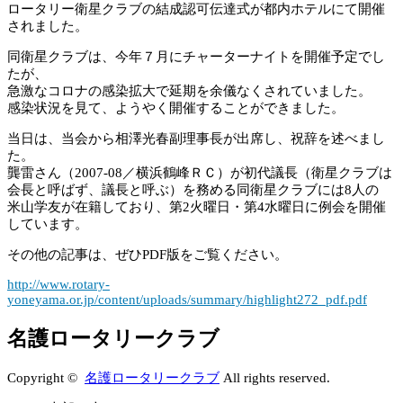
ロータリー衛星クラブの結成認可伝達式が都内ホテルにて開催
されました。
同衛星クラブは、今年７月にチャーターナイトを開催予定でし
たが、
急激なコロナの感染拡大で延期を余儀なくされていました。
感染状況を見て、ようやく開催することができました。
当日は、当会から相澤光春副理事長が出席し、祝辞を述べまし
た。
龔雷さん（2007-08／横浜鶴峰ＲＣ）が初代議長（衛星クラブは
会長と呼ばず、議長と呼ぶ）を務める同衛星クラブには8人の
米山学友が在籍しており、第2火曜日・第4水曜日に例会を開催
しています。
その他の記事は、ぜひPDF版をご覧ください。
http://www.rotary-
yoneyama.or.jp/content/uploads/summary/highlight272_pdf.pdf
名護ロータリークラブ
Copyright ©
名護ロータリークラブ
All rights reserved.