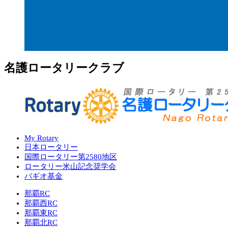
名護ロータリークラブ
My Rotary
日本ロータリー
国際ロータリー第2580地区
ロータリー米山記念奨学会
バギオ基金
那覇RC
那覇西RC
那覇東RC
那覇北RC