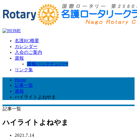
名護RC概要
カレンダー
入会のご案内
週報
週報バックナンバー
リンク集
Home
記事一覧
週報
ハイライトよねやま
記事一覧
ハイライトよねやま
2021.7.14