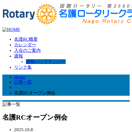
名護RC概要
カレンダー
入会のご案内
週報
週報バックナンバー
リンク集
Home
記事一覧
名護RCオープン例会
記事一覧
名護RCオープン例会
2025.10.8