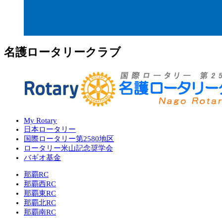
名護ロータリークラブ
My Rotary
日本ロータリー
国際ロータリー第2580地区
ロータリー米山記念奨学会
バギオ基金
那覇RC
那覇西RC
那覇東RC
那覇北RC
那覇南RC