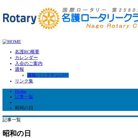
名護RC概要
カレンダー
入会のご案内
週報
週報バックナンバー
リンク集
Home
記事一覧
昭和の日
記事一覧
昭和の日