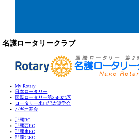
名護ロータリークラブ
My Rotary
日本ロータリー
国際ロータリー第2580地区
ロータリー米山記念奨学会
バギオ基金
那覇RC
那覇西RC
那覇東RC
那覇北RC