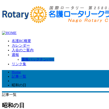
名護RC概要
カレンダー
入会のご案内
週報
週報バックナンバー
リンク集
Home
記事一覧
昭和の日
記事一覧
昭和の日