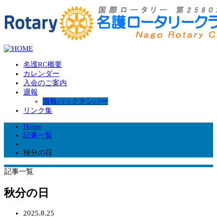
名護RC概要
カレンダー
入会のご案内
週報
週報バックナンバー
リンク集
Home
記事一覧
秋分の日
記事一覧
秋分の日
2025.8.25